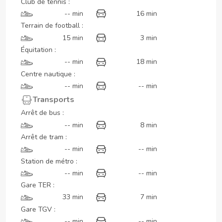
Club de tennis :
-- min
16 min
Terrain de football :
15 min
3 min
Équitation :
-- min
18 min
Centre nautique :
-- min
-- min
Transports
Arrêt de bus :
-- min
8 min
Arrêt de tram :
-- min
-- min
Station de métro :
-- min
-- min
Gare TER :
33 min
7 min
Gare TGV :
-- min
-- min