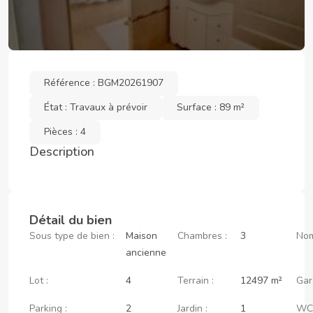
Référence : BGM20261907
État : Travaux à prévoir
Surface : 89 m²
Pièces : 4
Description
Détail du bien
Sous type de bien :
Maison
Chambres :
3
Nom
ancienne
Lot :
4
Terrain :
12497 m²
Gar
Parking :
2
Jardin :
1
WC 