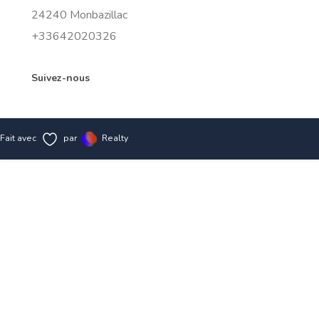
24240 Monbazillac
+33642020326
Suivez-nous
Fait avec
par
Realty