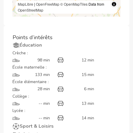
MapLibre
|
OpenFreeMap
© OpenMapTiles
Data from
OpenStreetMap
Points d’intérêts
Éducation
Crèche :
98 min
12 min
École maternelle :
133 min
15 min
École élémentaire :
28 min
6 min
Collège :
-- min
13 min
Lycée :
-- min
14 min
Sport & Loisirs