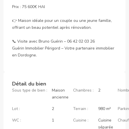
Prix : 75 600€ HAI

👉 Maison idéale pour un couple ou une jeune famille, 
offrant un beau potentiel après rénovation.

📞 Visite avec Bruno Guérin – 06 42 02 03 26

Guérin Immobilier Périgord – Votre partenaire immobilier 
en Dordogne.
Détail du bien
Sous type de bien :
Maison
Chambres :
2
Nombr
ancienne
Lot :
2
Terrain :
980 m²
Parkin
WC :
1
Cuisine :
Cuisine
Chauf
séparée