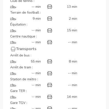
Club de tennis :
-- min
13 min
Terrain de football :
9 min
2 min
Équitation :
-- min
15 min
Centre nautique :
-- min
-- min
Transports
Arrêt de bus :
55 min
8 min
Arrêt de tram :
-- min
-- min
Station de métro :
-- min
-- min
Gare TER :
-- min
14 min
Gare TGV :
-- min
-- min