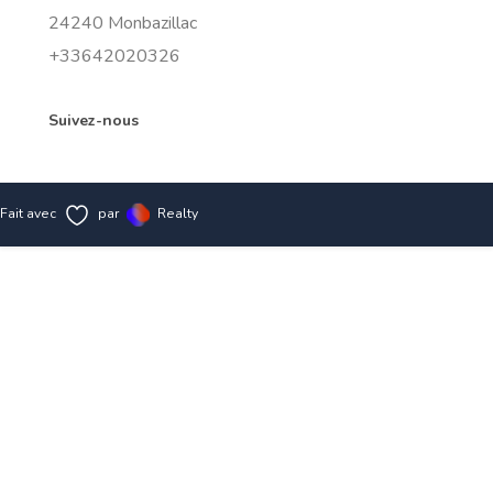
24240 Monbazillac
+33642020326
Suivez-nous
Fait avec
par
Realty