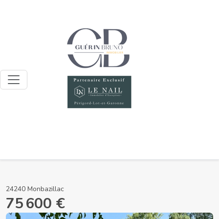
24240 Monbazillac
75 600 €